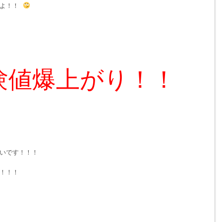
すよ！！
験値爆上がり！！
いです！！！
！！！