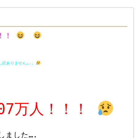
！！
し訳ありません…..
207万人！！！
しました….