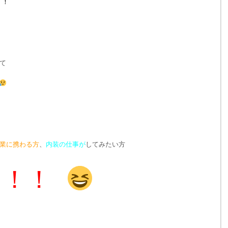
！！
て
業に携わる方
、
内装の仕事が
してみたい方
！！！